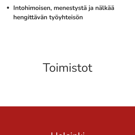
Intohimoisen, menestystä ja nälkää
hengittävän työyhteisön
Toimistot
Oulu
Turku
Helsinki