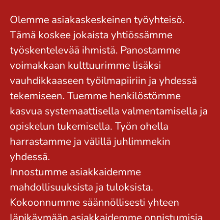
Olemme asiakaskeskeinen työyhteisö.
Tämä koskee jokaista yhtiössämme
työskentelevää ihmistä. Panostamme
voimakkaan kulttuurimme lisäksi
vauhdikkaaseen työilmapiiriin ja yhdessä
tekemiseen. Tuemme henkilöstömme
kasvua systemaattisella valmentamisella ja
opiskelun tukemisella. Työn ohella
harrastamme ja välillä juhlimmekin
yhdessä.
Innostumme asiakkaidemme
mahdollisuuksista ja tuloksista.
Kokoonnumme säännöllisesti yhteen
läpikäymään asiakkaidemme onnistumisia,